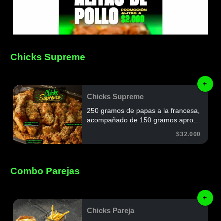
Chicks Supreme
+
Chicks Supreme
250 gramos de papas a la francesa,
acompañado de 150 gramos aprox
de julianas de pechuga de pollo,
$32.000
salsa sweet bufalo, salsa de la casa
y nuestro parmesano especial
Combo Parejas
+
Chicks Pareja